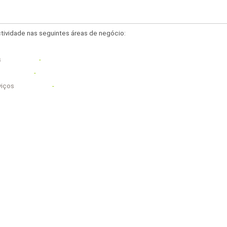
tividade nas seguintes áreas de negócio:
s
-
-
viços
-