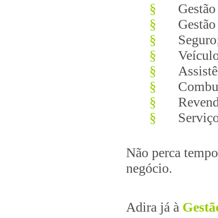
§
Gestão
§
Gestão 
§
Seguro
§
Veículo
§
Assist
§
Combus
§
Revend
§
Serviço
Não perca tempo 
negócio.
Adira já à
Gestã