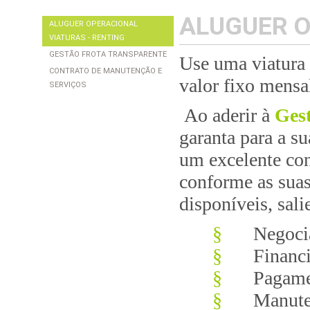
ALUGUER O
ALUGUER OPERACIONAL
VIATURAS - RENTING
GESTÃO FROTA TRANSPARENTE
Use uma viatura 
CONTRATO DE MANUTENÇÃO E
valor fixo mensa
SERVIÇOS
Ao aderir à
Gest
garanta para a s
um excelente con
conforme as suas
disponíveis, sal
§
Negoci
§
Financ
§
Pagame
§
Manuten